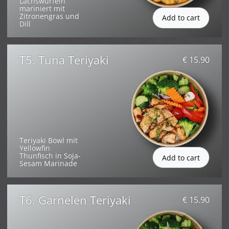
Lachswürfeln
mariniert mit
Zitronengras und
Dill
T5. Tuna Teriyaki
€ 15.90
Teriyaki Bowl mit
Yellowfin
Thunfisch in Soja-
Sesam Marinade
T6. Garnelen Teriyaki
€ 15.90