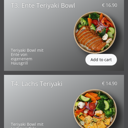
T3. Ente Teriyaki Bowl
€ 16.90
Teriyaki Bowl mit
Ente von
eigenenem
Hausgrill
T4. Lachs Teriyaki
€ 14.90
Teriyaki Bowl mit