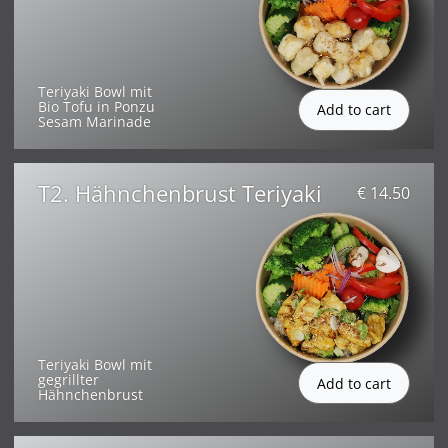
Teriyaki Bowl mit
Bio Tofu in Ponzu
Sesam Marinade
T2. Hähnchenbrust Teriyaki
€ 14.50
Teriyaki Bowl mit
gegrillter
Hähnchenbrust