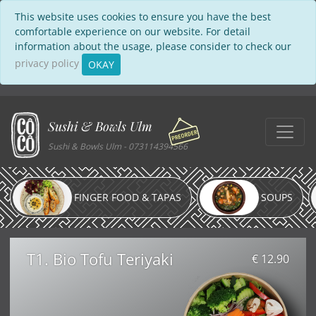
This website uses cookies to ensure you have the best
comfortable experience on our website. For detail
information about the usage, please consider to check our
privacy policy
OKAY
Sushi & Bowls Ulm
Sushi & Bowls Ulm - 073114394566
FINGER FOOD & TAPAS
SOUPS
T1. Bio Tofu Teriyaki
€ 12.90